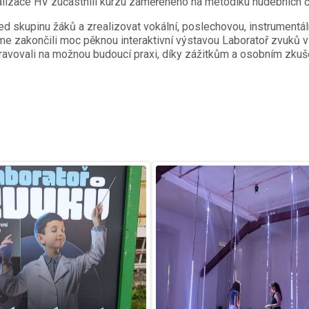
alizace HV zúčastnili kurzu zaměřeného na metodiku hudebních č
před skupinu žáků a zrealizovat vokální, poslechovou, instrumentá
me zakončili moc pěknou interaktivní výstavou Laboratoř zvuků
řipravovali na možnou budoucí praxi, díky zážitkům a osobním zk