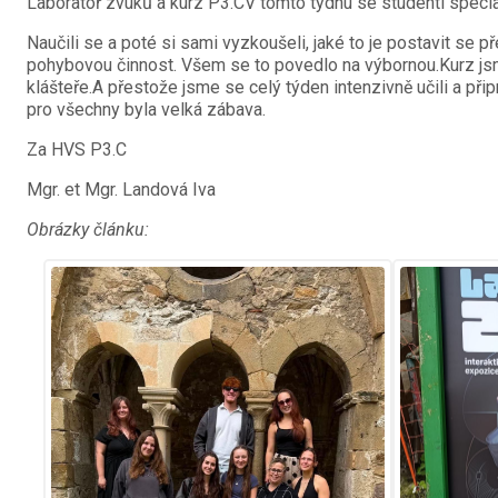
Laboratoř zvuků a kurz P3.CV tomto týdnu se studenti speci
Naučili se a poté si sami vyzkoušeli, jaké to je postavit se 
pohybovou činnost. Všem se to povedlo na výbornou.Kurz js
klášteře.A přestože jsme se celý týden intenzivně učili a p
pro všechny byla velká zábava.
Za HVS P3.C
Mgr. et Mgr. Landová Iva
Obrázky článku: