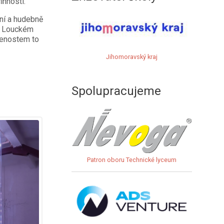
inností.
lní a hudebně
 v Louckém
ušenostem to
Jihomoravský kraj
Spolupracujeme
Patron oboru Technické lyceum