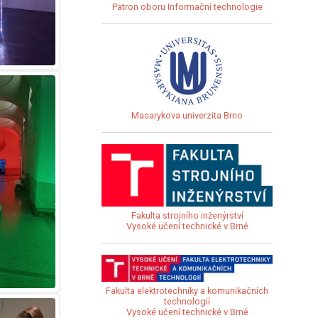
Patron oboru Informační technologie
Masarykova univerzita Brno
Fakulta strojního inženýrství
Vysoké učení technické v Brně
Fakulta elektrotechniky a komunikačních
technologií
Vysoké učení technické v Brně