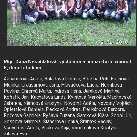
Mgr. Dana Nesnídalová, výchovná a humanitární činnost
B, denní studium,
Aksamitová Aneta, Baladová Denisa, Březina Petr, Bulínová
Monika, Grausamová Jana, Hlaváčková Lucie, Horníková
Pavlína, Chromá Marta, Indrová Hana, Juráková Martina,
Koňařík Jan, Kuchařová Linda, Kvintová Markéta, Machovská
Gabriela, Němcová Kristýna, Novotná Adéla, Novotný Vojtěch,
Opletalová Daniela, Pecková Andrea, Pelikánová Barbora,
Rožcová Gabriela, Ryšavá Zuzana, Samková Klára, Sobol Jiří,
Sosnová Marcela, Šlahorová Lenka, Šrámek Václav,
Vančurová Adéla, Vnuková Kaja, Vondrušková Kristýna,
Ziková Eva.