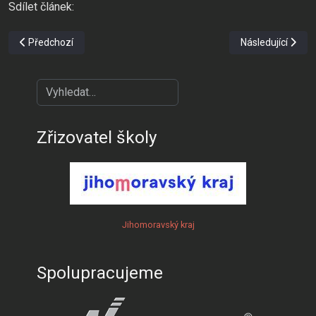
Sdílet článek:
Předchozí článek: Kdo koho pozná (2014)
Další článek: Kd
Předchozí
Následující
?
Zřizovatel školy
Jihomoravský kraj
Spolupracujeme